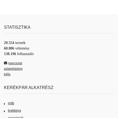
STATISZTIKA
29.554
termék
60.806
vélemény
138.196
felhasználó
kapcsolat
adatvédelem
kéfix
KERÉKPÁR ALKATRÉSZ
mtb
trekking
országúti