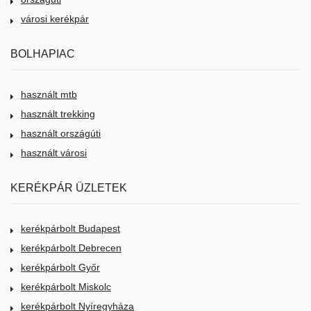
városi kerékpár
BOLHAPIAC
használt mtb
használt trekking
használt országúti
használt városi
KERÉKPÁR ÜZLETEK
kerékpárbolt Budapest
kerékpárbolt Debrecen
kerékpárbolt Győr
kerékpárbolt Miskolc
kerékpárbolt Nyíregyháza