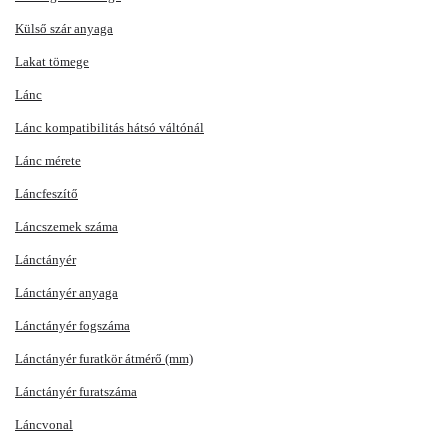
Külső szár anyaga
Lakat tömege
Lánc
Lánc kompatibilitás hátsó váltónál
Lánc mérete
Láncfeszítő
Láncszemek száma
Lánctányér
Lánctányér anyaga
Lánctányér fogszáma
Lánctányér furatkör átmérő (mm)
Lánctányér furatszáma
Láncvonal