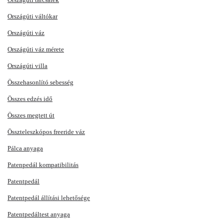
Országúti váltókar
Országúti váz
Országúti váz mérete
Országúti villa
Összehasonlító sebesség
Összes edzés idő
Összes megtett út
Összteleszkópos freeride váz
Pálca anyaga
Patenpedál kompatibilitás
Patentpedál
Patentpedál állítási lehetősége
Patentpedáltest anyaga