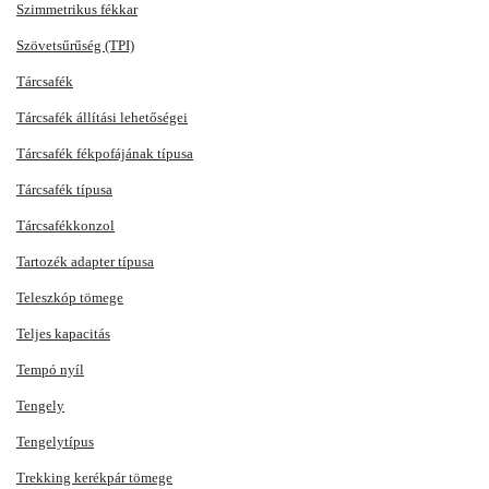
Szimmetrikus fékkar
Szövetsűrűség (TPI)
Tárcsafék
Tárcsafék állítási lehetőségei
Tárcsafék fékpofájának típusa
Tárcsafék típusa
Tárcsafékkonzol
Tartozék adapter típusa
Teleszkóp tömege
Teljes kapacitás
Tempó nyíl
Tengely
Tengelytípus
Trekking kerékpár tömege