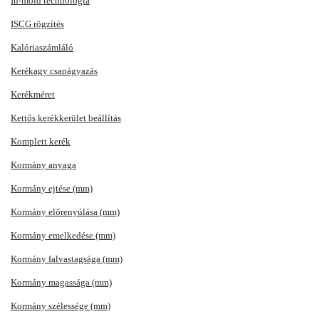
In-mold technológia
ISCG rögzítés
Kalóriaszámláló
Kerékagy csapágyazás
Kerékméret
Kettős kerékkerület beállítás
Komplett kerék
Kormány anyaga
Kormány ejtése (mm)
Kormány előrenyúlása (mm)
Kormány emelkedése (mm)
Kormány falvastagsága (mm)
Kormány magassága (mm)
Kormány szélessége (mm)