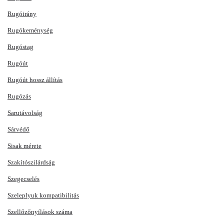
Rugóirány
Rugókeménység
Rugóstag
Rugóút
Rugóút hossz állítás
Rugózás
Sarutávolság
Sárvédő
Sisak mérete
Szakítószilárdság
Szegecselés
Szeleplyuk kompatibilitás
Szellőzőnyílások száma