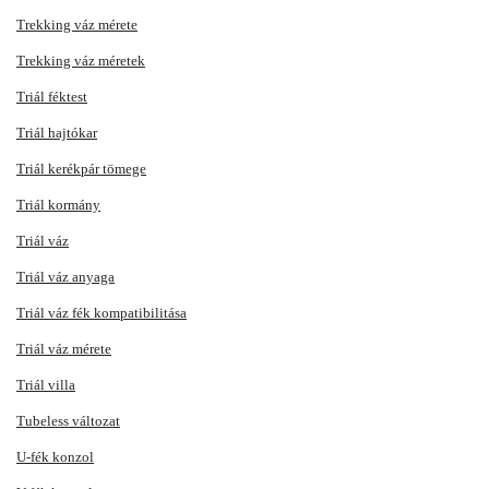
Trekking váz mérete
Trekking váz méretek
Triál féktest
Triál hajtókar
Triál kerékpár tömege
Triál kormány
Triál váz
Triál váz anyaga
Triál váz fék kompatibilitása
Triál váz mérete
Triál villa
Tubeless változat
U-fék konzol