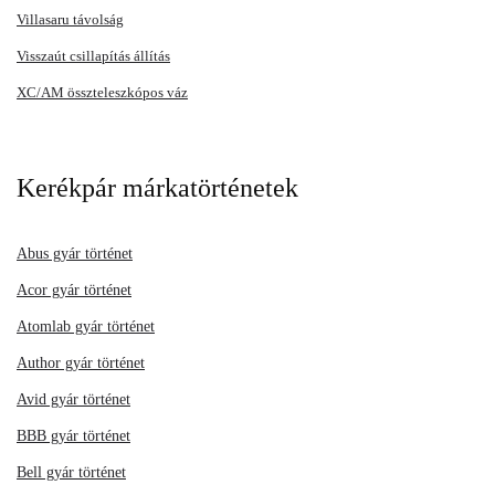
Villasaru távolság
Visszaút csillapítás állítás
XC/AM összteleszkópos váz
Kerékpár márkatörténetek
Abus gyár történet
Acor gyár történet
Atomlab gyár történet
Author gyár történet
Avid gyár történet
BBB gyár történet
Bell gyár történet