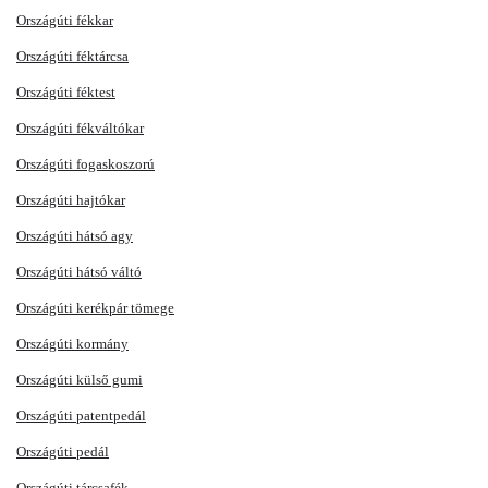
Országúti fékkar
Országúti féktárcsa
Országúti féktest
Országúti fékváltókar
Országúti fogaskoszorú
Országúti hajtókar
Országúti hátsó agy
Országúti hátsó váltó
Országúti kerékpár tömege
Országúti kormány
Országúti külső gumi
Országúti patentpedál
Országúti pedál
Országúti tárcsafék