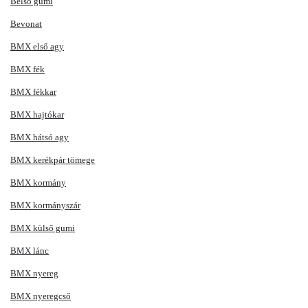
Belső gumi
Bevonat
BMX első agy
BMX fék
BMX fékkar
BMX hajtókar
BMX hátsó agy
BMX kerékpár tömege
BMX kormány
BMX kormányszár
BMX külső gumi
BMX lánc
BMX nyereg
BMX nyeregcső