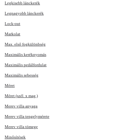
Legkisebb lánckerék
Legnagyobb lánckerék
Lock-out
Markolat
Max. első fogkülönbség
Maximális keréknyomás
Maximális pedálfordulat
Maximális sebesség
Méret
Méret (szél. x mag.)
Merev villa anyaga
Merev villa tengelymérete
Merev villa tömege
Minősítések