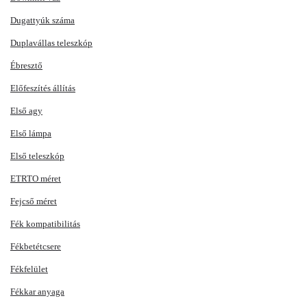
Dugattyúk száma
Duplavállas teleszkóp
Ébresztő
Előfeszítés állítás
Első agy
Első lámpa
Első teleszkóp
ETRTO méret
Fejcső méret
Fék kompatibilitás
Fékbetétcsere
Fékfelület
Fékkar anyaga