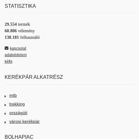
STATISZTIKA
29.554
termék
60.806
vélemény
138.181
felhasználó
kapcsolat
adatvédelem
kéfix
KERÉKPÁR ALKATRÉSZ
mtb
trekking
országúti
városi kerékpár
BOLHAPIAC