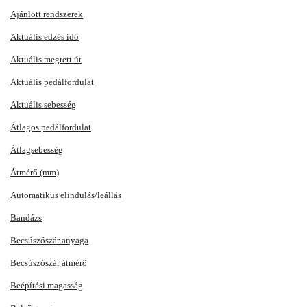
Ajánlott rendszerek
Aktuális edzés idő
Aktuális megtett út
Aktuális pedálfordulat
Aktuális sebesség
Átlagos pedálfordulat
Átlagsebesség
Átmérő (mm)
Automatikus elindulás/leállás
Bandázs
Becsúszószár anyaga
Becsúszószár átmérő
Beépítési magasság