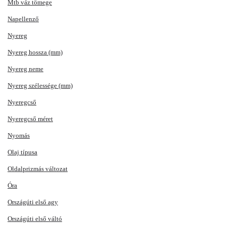
Mtb váz tömege
Napellenző
Nyereg
Nyereg hossza (mm)
Nyereg neme
Nyereg szélessége (mm)
Nyeregcső
Nyeregcső méret
Nyomás
Olaj típusa
Oldalprizmás változat
Óra
Országúti első agy
Országúti első váltó