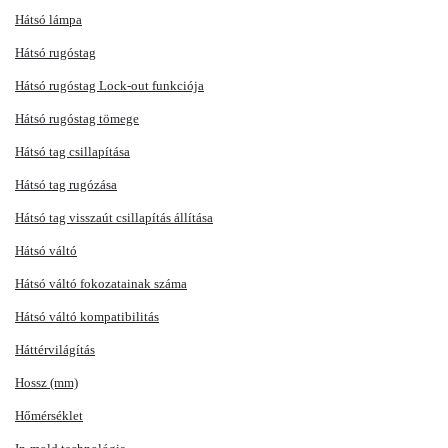
Hátsó lámpa
Hátsó rugóstag
Hátsó rugóstag Lock-out funkciója
Hátsó rugóstag tömege
Hátsó tag csillapítása
Hátsó tag rugózása
Hátsó tag visszaút csillapítás állítása
Hátsó váltó
Hátsó váltó fokozatainak száma
Hátsó váltó kompatibilitás
Háttérvilágítás
Hossz (mm)
Hőmérséklet