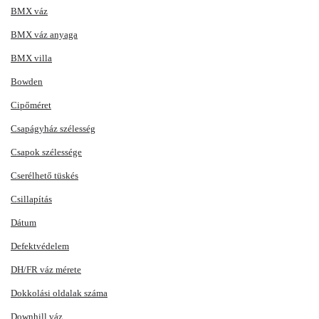
BMX váz
BMX váz anyaga
BMX villa
Bowden
Cipőméret
Csapágyház szélesség
Csapok szélessége
Cserélhető tüskés
Csillapítás
Dátum
Defektvédelem
DH/FR váz mérete
Dokkolási oldalak száma
Downhill váz