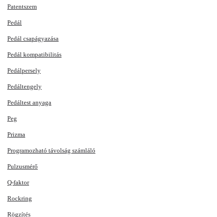
Patentszem
Pedál
Pedál csapágyazása
Pedál kompatibilitás
Pedálpersely
Pedáltengely
Pedáltest anyaga
Peg
Prizma
Programozható távolság számláló
Pulzusmérő
Q-faktor
Rockring
Rögzítés