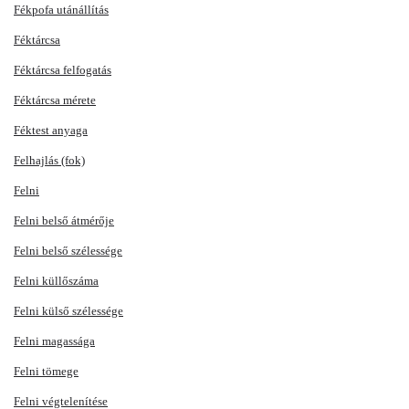
Fékpofa utánállítás
Féktárcsa
Féktárcsa felfogatás
Féktárcsa mérete
Féktest anyaga
Felhajlás (fok)
Felni
Felni belső átmérője
Felni belső szélessége
Felni küllőszáma
Felni külső szélessége
Felni magassága
Felni tömege
Felni végtelenítése