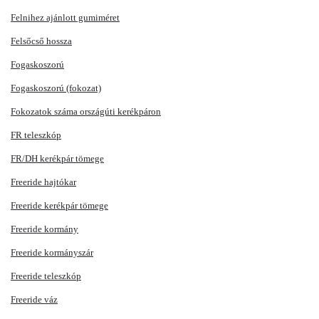
Felnihez ajánlott gumiméret
Felsőcső hossza
Fogaskoszorú
Fogaskoszorú (fokozat)
Fokozatok száma országúti kerékpáron
FR teleszkóp
FR/DH kerékpár tömege
Freeride hajtókar
Freeride kerékpár tömege
Freeride kormány
Freeride kormányszár
Freeride teleszkóp
Freeride váz