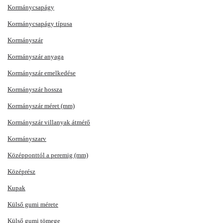
Kormánycsapágy
Kormánycsapágy típusa
Kormányszár
Kormányszár anyaga
Kormányszár emelkedése
Kormányszár hossza
Kormányszár méret (mm)
Kormányszár villanyak átmérő
Kormányszarv
Középponttól a peremig (mm)
Középrész
Kupak
Külső gumi mérete
Külső gumi tömege