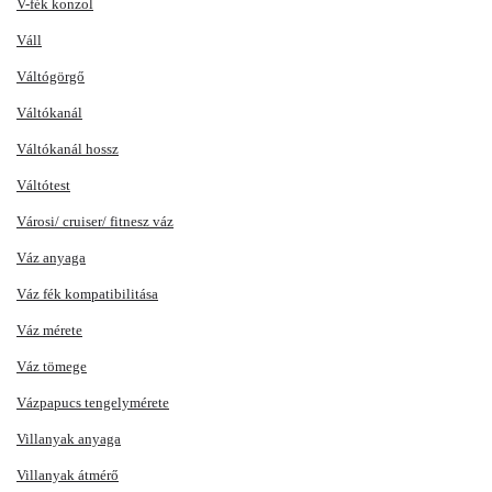
V-fék konzol
Váll
Váltógörgő
Váltókanál
Váltókanál hossz
Váltótest
Városi/ cruiser/ fitnesz váz
Váz anyaga
Váz fék kompatibilitása
Váz mérete
Váz tömege
Vázpapucs tengelymérete
Villanyak anyaga
Villanyak átmérő