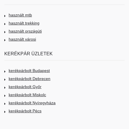
használt mtb
használt trekking
használt országúti
használt városi
KERÉKPÁR ÜZLETEK
kerékpárbolt Budapest
kerékpárbolt Debrecen
kerékpárbolt Győr
kerékpárbolt Miskolc
kerékpárbolt Nyíregyháza
kerékpárbolt Pécs