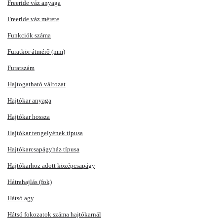
Freeride váz anyaga
Freeride váz mérete
Funkciók száma
Furatkör átmérő (mm)
Furatszám
Hajtogatható változat
Hajtókar anyaga
Hajtókar hossza
Hajtókar tengelyének típusa
Hajtókarcsapágyház típusa
Hajtókarhoz adott középcsapágy
Hátrahajlás (fok)
Hátsó agy
Hátsó fokozatok száma hajtókarnál