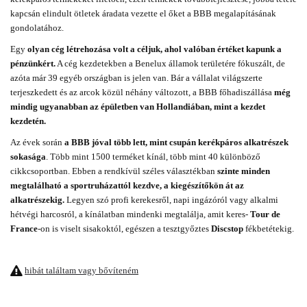
kapcsán elindult ötletek áradata vezette el őket a BBB megalapításának
gondolatához.
Egy
olyan cég létrehozása volt a céljuk, ahol valóban értéket kapunk a
pénzünkért.
A cég kezdetekben a Benelux államok területére fókuszált, de
azóta már 39 egyéb országban is jelen van. Bár a vállalat világszerte
terjeszkedett és az arcok közül néhány változott, a BBB főhadiszállása
még
mindig ugyanabban az épületben van Hollandiában, mint a kezdet
kezdetén.
Az évek során
a BBB jóval több lett, mint csupán kerékpáros alkatrészek
sokasága
. Több mint 1500 terméket kínál, több mint 40 különböző
cikkcsoportban. Ebben a rendkívül széles választékban
szinte minden
megtalálható a sportruházattól kezdve, a kiegészítőkön át az
alkatrészekig.
Legyen szó profi kerekesről, napi ingázóról vagy alkalmi
hétvégi harcosról, a kínálatban mindenki megtalálja, amit keres-
Tour de
France
-on is viselt sisakoktól, egészen a tesztgyőztes
Discstop
fékbetétekig.
hibát találtam vagy bővíteném