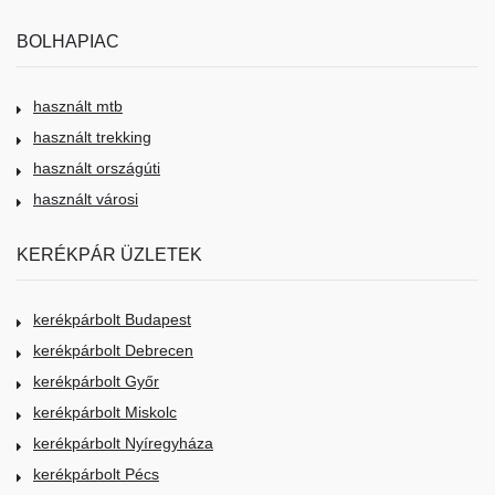
BOLHAPIAC
használt mtb
használt trekking
használt országúti
használt városi
KERÉKPÁR ÜZLETEK
kerékpárbolt Budapest
kerékpárbolt Debrecen
kerékpárbolt Győr
kerékpárbolt Miskolc
kerékpárbolt Nyíregyháza
kerékpárbolt Pécs