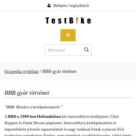
Belépés / regisztráció
bicipedia nyitólap
/
BBB gyár történet
BBB gyár történet
”BBB: Minden a kerékpározásról.”
A
BBB-t, 1999-ben Hollandiában
két szenvedélyes kerékpáros, Chris
Koppert és Frank Moons alapította. Szenvedélyes kerékpárosként és
importőrként jelentős tapasztalattal és nagy tudással bírtak a piacon lévő
kerékpáros termékeket illetően, ezen termékek továbbfejlesztése, jobbá tétele