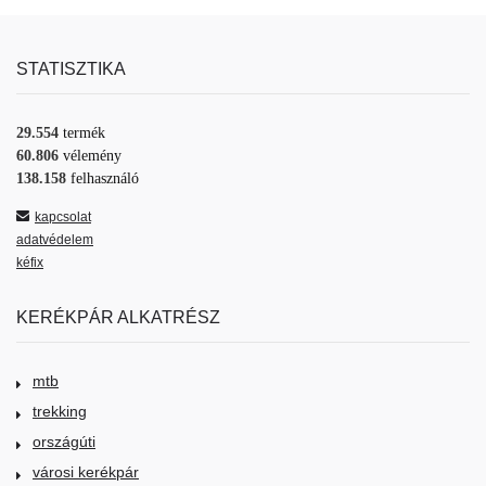
STATISZTIKA
29.554
termék
60.806
vélemény
138.158
felhasználó
kapcsolat
adatvédelem
kéfix
KERÉKPÁR ALKATRÉSZ
mtb
trekking
országúti
városi kerékpár