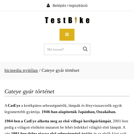
Belépés / regisztráció
bicipedia nyitólap
/
Cateye gyár történet
Cateye gyár történet
A
CatEye
a kerékpáros sebességmérők, lámpák és fényvisszaverők egyik
legismertebb gyártója.
1946-ban alapították Japánban, Oszakában.
1964-ben a CatEye alkotta meg az első villogó kerékpárlámpát
, 2001-ben
pedig a világon elsőként mutatott be fehér ledekkel világító első lámpát. A
cég
1981-ben dobta piacra első sebességmérő óráját
, és az elsők közt volt,