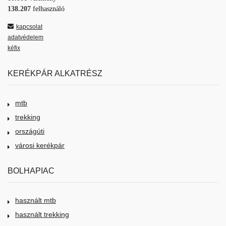
138.207
felhasználó
kapcsolat
adatvédelem
kéfix
KERÉKPÁR ALKATRÉSZ
mtb
trekking
országúti
városi kerékpár
BOLHAPIAC
használt mtb
használt trekking