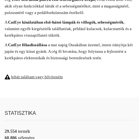
akik olyan funkciókkal látták el a sebességmérőket, mint a magasságmérő,
pulzusmérő vagy a pedálfordulatszám érzékelő.
A
CatEye kínálatában első-hátsó lámpák és villogók, sebességmérők
,
valamint egyéb kiegészítők találhatóak, például kulacsok, kulacstartók és a
kerékpáros visszapillantó tükrök.
A
CatEye főhadiszállása
a mai napig Oszakában üzemel, innen irányítja két
japán és egy kínai gyárát. A cég fő hivatása, hogy folytassa a fejlesztést a
kerékpáros elektronikák és biztonsági berendezések terén.
hibát találtam vagy bővíteném
STATISZTIKA
29.554
termék
60.806
vélemény