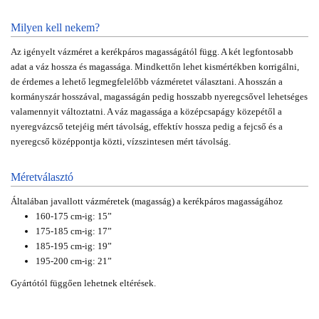
Milyen kell nekem?
Az igényelt vázméret a kerékpáros magasságától függ. A két legfontosabb
adat a váz hossza és magassága. Mindkettőn lehet kismértékben korrigálni,
de érdemes a lehető legmegfelelőbb vázméretet választani. A hosszán a
kormányszár hosszával, magasságán pedig hosszabb nyeregcsővel lehetséges
valamennyit változtatni. A váz magassága a középcsapágy közepétől a
nyeregvázcső tetejéig mért távolság, effektív hossza pedig a fejcső és a
nyeregcső középpontja közti, vízszintesen mért távolság.
Méretválasztó
Általában javallott vázméretek (magasság) a kerékpáros magasságához
160-175 cm-ig: 15”
175-185 cm-ig: 17”
185-195 cm-ig: 19”
195-200 cm-ig: 21”
Gyártótól függően lehetnek eltérések.