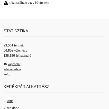
hibát találtam vagy bővíteném
STATISZTIKA
29.554
termék
60.806
vélemény
138.196
felhasználó
kapcsolat
adatvédelem
kéfix
KERÉKPÁR ALKATRÉSZ
mtb
trekking