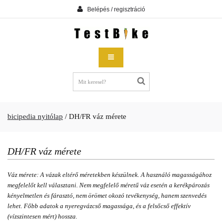
Belépés / regisztráció
bicipedia nyitólap
/
DH/FR váz mérete
DH/FR váz mérete
Váz mérete: A vázak eltérő méretekben készülnek. A használó magasságához
megfelelőt kell választani. Nem megfelelő méretű váz esetén a kerékpározás
kényelmetlen és fárasztó, nem örömet okozó tevékenység, hanem szenvedés
lehet. Főbb adatok a nyeregvázcső magassága, és a felsőcső effektív
(vízszintesen mért) hossza.