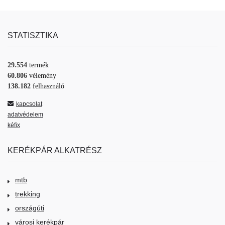
STATISZTIKA
29.554
termék
60.806
vélemény
138.182
felhasználó
kapcsolat
adatvédelem
kéfix
KERÉKPÁR ALKATRÉSZ
mtb
trekking
országúti
városi kerékpár