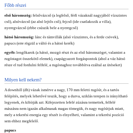
Főbb részei
első háromszög:
felsővázcső (a legfelső, férfi vázaknál nagyjából vízszintes
cső), alsóvázcső (az alsó lejtős cső), fejcső (ide csatlakozik a villa),
nyeregvázcső (ebbe csúszik bele a nyeregcső)
hátsó háromszög:
lánc és támvillák (alsó vízszintes, és a ferde csövek),
papucs (erre rögzül a váltó és a hátsó kerék)
egyéb:
lengőkarok (a hátsó, mozgó részt és az első háromszöget, valamint a
rugóstagot összekötő elemek), csapágyazott forgáspontok (ahol a váz hátsó
része el tud fordulni felfelé, a rugóstaghoz továbbítva ezáltal az ütéseket)
Milyen kell nekem?
A downhill (dh) vázak ismérve a nagy, 170 mm feletti rugóút, és a tartós
felépítés, melyek lehetővé teszik, hogy a durva, sziklás terepen is irányítható
legyenek, és kibírják azt. Kifejezetten lefelé zúzásra termettek, felfelé
mászásra nem igazán alkalmasak magas tömegük, és nagy rugóútjuk miatt,
mely a tekerési energia egy részét is elnyelheti, valamint a tekerési pozíció
sem ehhez megfelelő.
papucs