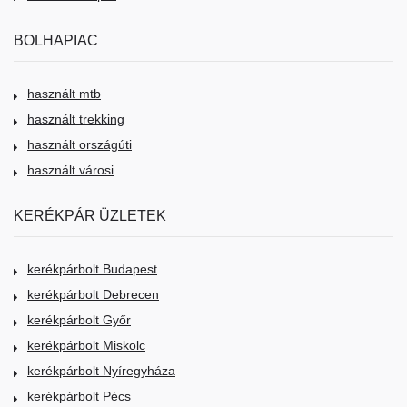
BOLHAPIAC
használt mtb
használt trekking
használt országúti
használt városi
KERÉKPÁR ÜZLETEK
kerékpárbolt Budapest
kerékpárbolt Debrecen
kerékpárbolt Győr
kerékpárbolt Miskolc
kerékpárbolt Nyíregyháza
kerékpárbolt Pécs