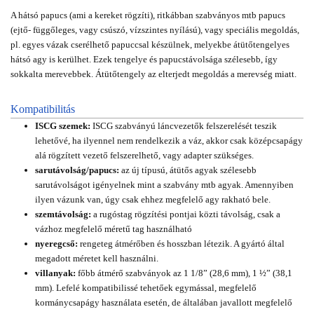
A hátsó papucs (ami a kereket rögzíti), ritkábban szabványos mtb papucs
(ejtő- függőleges, vagy csúszó, vízszintes nyílású), vagy speciális megoldás,
pl. egyes vázak cserélhető papuccsal készülnek, melyekbe átütőtengelyes
hátsó agy is kerülhet. Ezek tengelye és papucstávolsága szélesebb, így
sokkalta merevebbek. Átütőtengely az elterjedt megoldás a merevség miatt.
Kompatibilitás
ISCG szemek:
ISCG szabványú láncvezetők felszerelését teszik
lehetővé, ha ilyennel nem rendelkezik a váz, akkor csak középcsapágy
alá rögzített vezető felszerelhető, vagy adapter szükséges.
sarutávolság/papucs:
az új típusú, átütős agyak szélesebb
sarutávolságot igényelnek mint a szabvány mtb agyak. Amennyiben
ilyen vázunk van, úgy csak ehhez megfelelő agy rakható bele.
szemtávolság:
a rugóstag rögzítési pontjai közti távolság, csak a
vázhoz megfelelő méretű tag használható
nyeregcső:
rengeteg átmérőben és hosszban létezik. A gyártó által
megadott méretet kell használni.
villanyak:
főbb átmérő szabványok az 1 1/8” (28,6 mm), 1 ½” (38,1
mm). Lefelé kompatibilissé tehetőek egymással, megfelelő
kormánycsapágy használata esetén, de általában javallott megfelelő