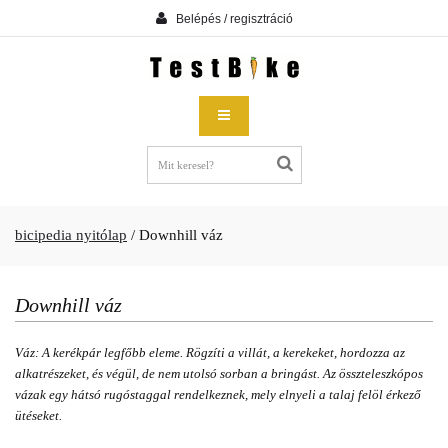
Belépés / regisztráció
bicipedia nyitólap
/
Downhill váz
Downhill váz
Váz: A kerékpár legfőbb eleme. Rögzíti a villát, a kerekeket, hordozza az
alkatrészeket, és végül, de nem utolsó sorban a bringást. Az összteleszkópos
vázak egy hátsó rugóstaggal rendelkeznek, mely elnyeli a talaj felöl érkező
ütéseket.