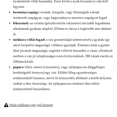
nyakméretű villát használni. Ezen kívül a nyak hosszára is oda kell
figyelni.
kormánycsapágy:
normál, integrált, vagy félintegrált a-head
rendszerű csapágyat, vagy hagyományos menetes csapágyat fogad.
fékszemek:
az extrém igénybevételre tekintettel tárcsafék fogadására
alkalmasak gyakran alapból 203mm-es tárcsa a legkisebb ami rakható
rá.
mekkora villát fogad:
a váz geometriáját (méretezését) a gyárak egy
adott beépítési magasságú villához igazítják. Érdemes tehát a gyártó
által javasolt magasságú, rugóútú villával használni a vázat, ellenkező
esetben a váz jó tulajdonságai nem érvényesülnek. DH vázak esetén ez
200mm körüli.
papucs:
lehet csúszó (vízszintes), vagy ejtőpapucsos (függőleges
kerékrögzítő hornyos) egy váz. Előbbi főleg egysebességes
rendszereknél hasznos, mivel itt könnyedén állítható a kerék helyzete,
ezáltal a lánc feszessége. Az ejtőpapucsos rendszer láncváltós
rendszereknél használatos.
hibát találtam vagy bővíteném