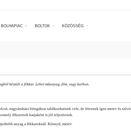
BOLHAPIAC
BOLTOK
KÖZÖSSÉG
gból készült a fékkar. Lehet műanyag, fém, vagy karbon.
olcsó, nagyáruházi bringákon találkozhatunk vele, de léteznek igen merev és szív
moly fékszettek karjaként is jól teljesítenek.
erjedtebb anyag a fékkaroknál. Könnyű, merev.