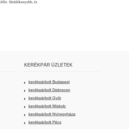
előle. Sérülékenyebb, és
KERÉKPÁR ÜZLETEK
kerékpárbolt Budapest
kerékpárbolt Debrecen
kerékpárbolt Győr
kerékpárbolt Miskolc
kerékpárbolt Nyíregyháza
kerékpárbolt Pécs