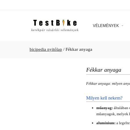
VÉLEMÉNYEK
kerékpár vásárlói vélemények
bicipedia nyitólap
/
Fékkar anyaga
Fékkar anyaga
Fékkar anyaga: milyen anya
Milyen kell nekem?
műanyag:
általában 
műanyagok, melyek ko
alumínium:
a legelt