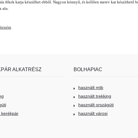
iás fékek karja készülhet ebből. Nagyon könnyű, és kellően merev kar készíthető b
z alu.
víteném
PÁR ALKATRÉSZ
BOLHAPIAC
használt mtb
ng
használt trekking
gúti
használt országúti
i kerékpár
használt városi