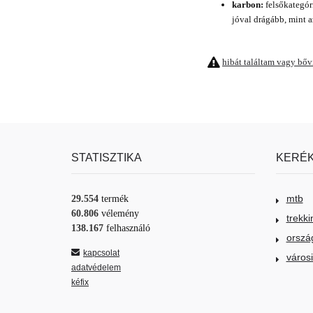
karbon:
felsőkategór
jóval drágább, mint a
hibát találtam vagy bő
STATISZTIKA
KERÉK
mtb
29.554
termék
60.806
vélemény
trekki
138.167
felhasználó
orszá
kapcsolat
város
adatvédelem
kéfix