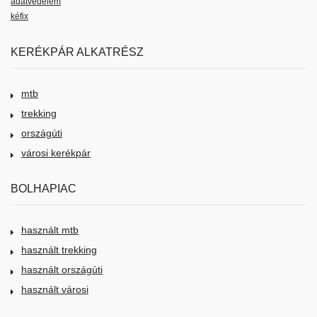
adatvédelem
kéfix
KERÉKPÁR ALKATRÉSZ
mtb
trekking
országúti
városi kerékpár
BOLHAPIAC
használt mtb
használt trekking
használt országúti
használt városi