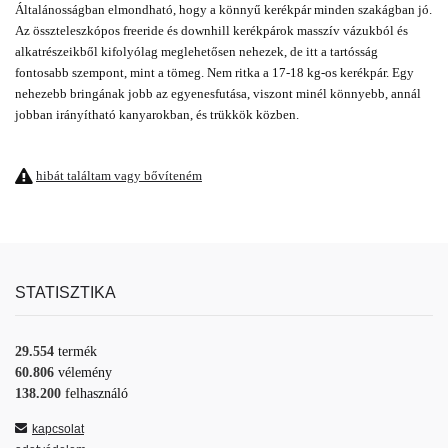
Általánosságban elmondható, hogy a könnyű kerékpár minden szakágban jó.
Az összteleszkópos freeride és downhill kerékpárok masszív vázukból és
alkatrészeikből kifolyólag meglehetősen nehezek, de itt a tartósság
fontosabb szempont, mint a tömeg. Nem ritka a 17-18 kg-os kerékpár. Egy
nehezebb bringának jobb az egyenesfutása, viszont minél könnyebb, annál
jobban irányítható kanyarokban, és trükkök közben.
hibát találtam vagy bővíteném
STATISZTIKA
29.554
termék
60.806
vélemény
138.200
felhasználó
kapcsolat