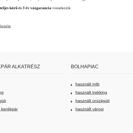
 teljes körű és 3 év vázgarancia
vonatkozik.
víteném
PÁR ALKATRÉSZ
BOLHAPIAC
használt mtb
ng
használt trekking
gúti
használt országúti
i kerékpár
használt városi