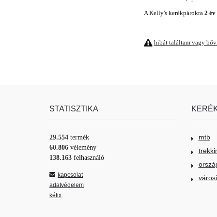
A Kelly's kerékpárokra
2 év
hibát találtam vagy bő
STATISZTIKA
KERÉK
mtb
29.554
termék
60.806
vélemény
trekki
138.163
felhasználó
orszá
kapcsolat
város
adatvédelem
kéfix