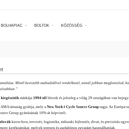
BOLHAPIAC
BOLTOK
KÖZÖSSÉG
et
asználása. Minél kevesebb szabadidővel rendelkezel, annál jobban megfontolod, ho
ktívabban.”
 kiegészítők
márkája
1994-től
létezik és jelenleg a világ 29 országában van bejegy
MAMA társaság gyártja, mely a
New York-i Cycle Source Group
tagja. Az Európa-sz
ource Group gyártásának 10%-át képviseli.
szlovák
know-how, tervezés, logisztika, műszaki fejlesztés, divat, és precizitás egyes
rseny kerékpárokat, melyek terepen és aszfaltúton egyaránt használhatóak.