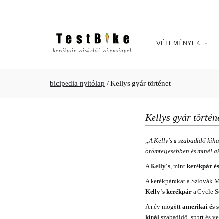
VÉLEMÉNYEK
kerékpár vásárlói vélemények
bicipedia nyitólap
/
Kellys gyár történet
Kellys gyár történ
„A Kelly's a szabadidő kih
örömteljesebben és minél a
A
Kelly's
, mint
kerékpár és
A kerékpárokat a Szlovák 
Kelly's kerékpár
a Cycle S
A név mögött
amerikai és 
kínál
szabadidő, sport és ve