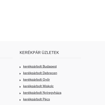
KERÉKPÁR ÜZLETEK
kerékpárbolt Budapest
kerékpárbolt Debrecen
kerékpárbolt Győr
kerékpárbolt Miskolc
kerékpárbolt Nyíregyháza
kerékpárbolt Pécs