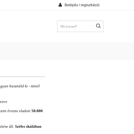
Belépés / regisztráció
gyan használd ki - minél
ezve.
erte évente eladott
50.000
ítése áll.
Széles skálában