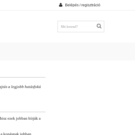
Belépés / regisztráció
ajtás a legjobb hatásfokú
hisz ezek jobban bírják a
s a kopásnak jobban