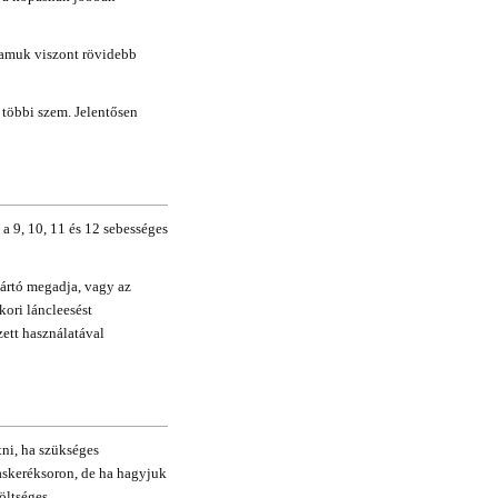
tamuk viszont rövidebb
 többi szem. Jelentősen
a 9, 10, 11 és 12 sebességes
ártó megadja, vagy az
kori láncleesést
ett használatával
ni, ha szükséges
gaskeréksoron, de ha hagyjuk
öltséges.