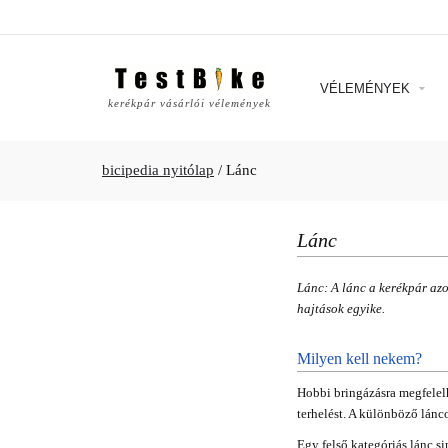
VÉLEMÉNYEK
kerékpár vásárlói vélemények
bicipedia nyitólap
/
Lánc
Lánc
Lánc: A lánc a kerékpár azo
hajtások egyike.
Milyen kell nekem?
Hobbi bringázásra megfelelh
terhelést. A különböző lán
Egy felső kategóriás lánc s