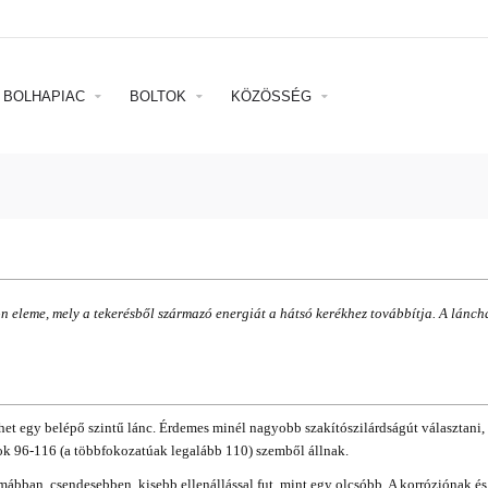
BOLHAPIAC
BOLTOK
KÖZÖSSÉG
n eleme, mely a tekerésből származó energiát a hátsó kerékhez továbbítja. A lánch
et egy belépő szintű lánc. Érdemes minél nagyobb szakítószilárdságút választani, 
cok 96-116 (a többfokozatúak legalább 110) szemből állnak.
imábban, csendesebben, kisebb ellenállással fut, mint egy olcsóbb. A korróziónak é