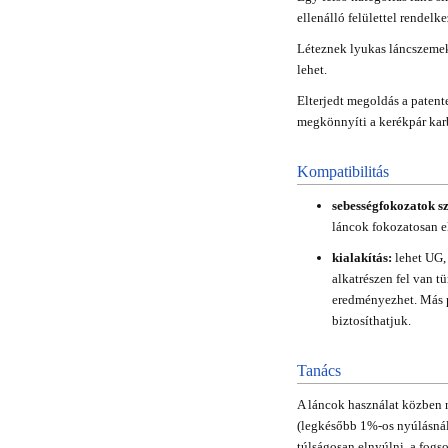
ellenálló felülettel rendelk
Léteznek lyukas láncszemek
lehet.
Elterjedt megoldás a patent
megkönnyíti a kerékpár karb
Kompatibilitás
sebességfokozatok s
láncok fokozatosan e
kialakítás:
lehet UG,
alkatrészen fel van t
eredményezhet. Más p
biztosíthatjuk.
Tanács
A láncok használat közben 
(legkésőbb 1%-os nyúlásnál)
túlságosan elnyúlni, a fogs