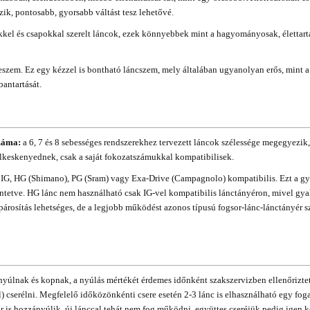
ezik, pontosabb, gyorsabb váltást tesz lehetővé.
kel és csapokkal szerelt láncok, ezek könnyebbek mint a hagyományosak, élettar
eszem. Ez egy kézzel is bontható láncszem, mely általában ugyanolyan erős, mint a
antartását.
záma:
a 6, 7 és 8 sebességes rendszerekhez tervezett láncok szélessége megegyezik, 
lkeskenyednek, csak a saját fokozatszámukkal kompatibilisek.
 IG, HG (Shimano), PG (Sram) vagy Exa-Drive (Campagnolo) kompatibilis. Ezt a gy
üntetve. HG lánc nem használható csak IG-vel kompatibilis lánctányéron, mivel gya
árosítás lehetséges, de a legjobb működést azonos típusú fogsor-lánc-lánctányér sz
nyúlnak és kopnak, a nyúlás mértékét érdemes időnként szakszervizben ellenőriztet
 cserélni. Megfelelő időközönkénti csere esetén 2-3 lánc is elhasználható egy fo
or is hozzányúlik, új lánccal tehát nem fog működni, együttes cseréjük pedig igen k