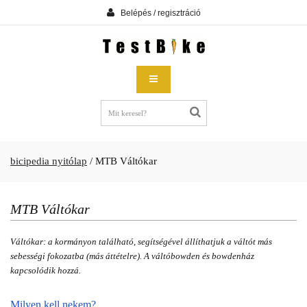
Belépés / regisztráció
bicipedia nyitólap
/
MTB Váltókar
MTB Váltókar
Váltókar: a kormányon található, segítségével állíthatjuk a váltót más
sebességi fokozatba (más áttételre). A váltóbowden és bowdenház
kapcsolódik hozzá.
Milyen kell nekem?