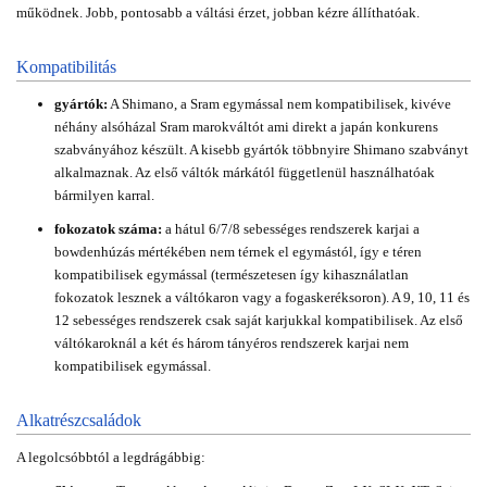
működnek. Jobb, pontosabb a váltási érzet, jobban kézre állíthatóak.
Kompatibilitás
gyártók:
A Shimano, a Sram egymással nem kompatibilisek, kivéve
néhány alsóházal Sram marokváltót ami direkt a japán konkurens
szabványához készült. A kisebb gyártók többnyire Shimano szabványt
alkalmaznak. Az első váltók márkától függetlenül használhatóak
bármilyen karral.
fokozatok száma:
a hátul 6/7/8 sebességes rendszerek karjai a
bowdenhúzás mértékében nem térnek el egymástól, így e téren
kompatibilisek egymással (természetesen így kihasználatlan
fokozatok lesznek a váltókaron vagy a fogaskeréksoron). A 9, 10, 11 és
12 sebességes rendszerek csak saját karjukkal kompatibilisek. Az első
váltókaroknál a két és három tányéros rendszerek karjai nem
kompatibilisek egymással.
Alkatrészcsaládok
A legolcsóbbtól a legdrágábbig: