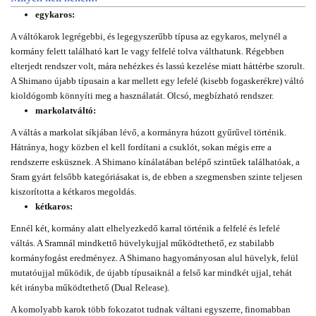
egykaros:
A váltókarok legrégebbi, és legegyszerűbb típusa az egykaros, melynél a
kormány felett található kart le vagy felfelé tolva válthatunk. Régebben
elterjedt rendszer volt, mára nehézkes és lassú kezelése miatt háttérbe szorult.
A Shimano újabb típusain a kar mellett egy lefelé (kisebb fogaskerékre) váltó
kioldógomb könnyíti meg a használatát. Olcsó, megbízható rendszer.
markolatváltó:
A váltás a markolat síkjában lévő, a kormányra húzott gyűrűvel történik.
Hátránya, hogy közben el kell fordítani a csuklót, sokan mégis erre a
rendszerre esküsznek. A Shimano kínálatában belépő szintűek találhatóak, a
Sram gyárt felsőbb kategóriásakat is, de ebben a szegmensben szinte teljesen
kiszorította a kétkaros megoldás.
kétkaros:
Ennél két, kormány alatt elhelyezkedő karral történik a felfelé és lefelé
váltás. A Sramnál mindkettő hüvelykujjal működtethető, ez stabilabb
kormányfogást eredményez. A Shimano hagyományosan alul hüvelyk, felül
mutatóujjal működik, de újabb típusaiknál a felső kar mindkét ujjal, tehát
két irányba működtethető (Dual Release).
A komolyabb karok több fokozatot tudnak váltani egyszerre, finomabban