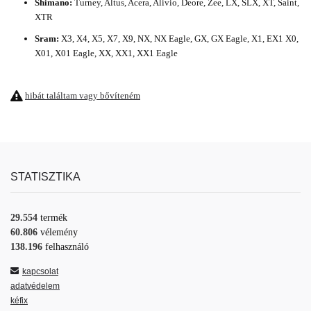
Shimano:
Turney, Altus, Acera, Alivio, Deore, Zee, LX, SLX, XT, Saint,
XTR
Sram:
X3, X4, X5, X7, X9, NX, NX Eagle, GX, GX Eagle, X1, EX1 X0,
X01, X01 Eagle, XX, XX1, XX1 Eagle
hibát találtam vagy bővíteném
STATISZTIKA
29.554
termék
60.806
vélemény
138.196
felhasználó
kapcsolat
adatvédelem
kéfix