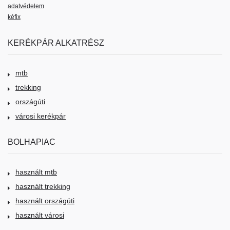
adatvédelem
kéfix
KERÉKPÁR ALKATRÉSZ
mtb
trekking
országúti
városi kerékpár
BOLHAPIAC
használt mtb
használt trekking
használt országúti
használt városi