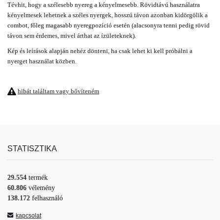
Tévhit, hogy a szélesebb nyereg a kényelmesebb. Rövidtávú használatra
kényelmesek lehetnek a széles nyergek, hosszú távon azonban kidörgölik a
combot, főleg magasabb nyeregpozíció esetén (alacsonyra tenni pedig rövid
távon sem érdemes, mivel árthat az ízületeknek).
Kép és leírások alapján nehéz dönteni, ha csak lehet ki kell próbálni a
nyerget használat közben.
hibát találtam vagy bővíteném
STATISZTIKA
29.554
termék
60.806
vélemény
138.172
felhasználó
kapcsolat