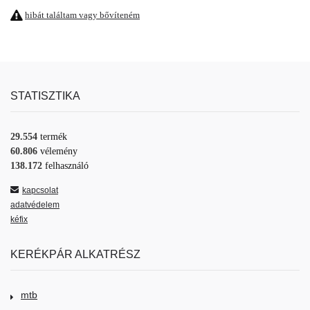
hibát találtam vagy bővíteném
STATISZTIKA
29.554
termék
60.806
vélemény
138.172
felhasználó
kapcsolat
adatvédelem
kéfix
KERÉKPÁR ALKATRÉSZ
mtb