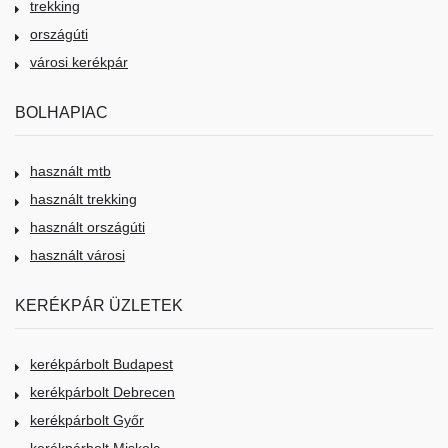
trekking
országúti
városi kerékpár
BOLHAPIAC
használt mtb
használt trekking
használt országúti
használt városi
KERÉKPÁR ÜZLETEK
kerékpárbolt Budapest
kerékpárbolt Debrecen
kerékpárbolt Győr