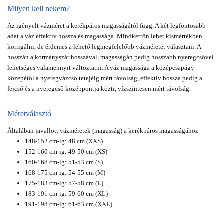
Milyen kell nekem?
Az igényelt vázméret a kerékpáros magasságától függ. A két legfontosabb
adat a váz effektív hossza és magassága. Mindkettőn lehet kismértékben
korrigálni, de érdemes a lehető legmegfelelőbb vázméretet választani. A
hosszán a kormányszár hosszával, magasságán pedig hosszabb nyeregcsővel
lehetséges valamennyit változtatni. A váz magassága a középcsapágy
közepétől a nyeregvázcső tetejéig mért távolság, effektív hossza pedig a
fejcső és a nyeregcső középpontja közti, vízszintesen mért távolság.
Méretválasztó
Általában javallott vázméretek (magasság) a kerékpáros magasságához
148-152 cm-ig: 48 cm (XXS)
152-160 cm-ig: 49-50 cm (XS)
160-168 cm-ig: 51-53 cm (S)
168-175 cm-ig: 54-55 cm (M)
175-183 cm-ig: 57-58 cm (L)
183-191 cm-ig: 59-60 cm (XL)
191-198 cm-ig: 61-63 cm (XXL)