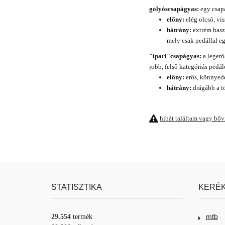
golyóscsapágyas:
egy csapá
előny:
elég olcsó, vis
hátrány:
extrém haszn
mely csak pedállal eg
"ipari"csapágyas:
a legerő
jobb, felső kategóriás pedá
előny:
erős, könnyedé
hátrány:
drágább a t
hibát találtam vagy bő
STATISZTIKA
KERÉK
mtb
29.554
termék