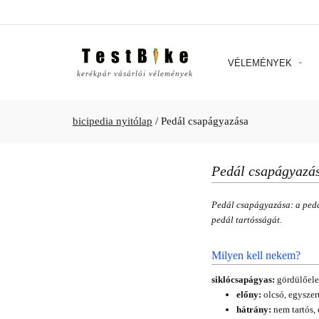
VÉLEMÉNYEK
kerékpár vásárlói vélemények
bicipedia nyitólap
/
Pedál csapágyazása
Pedál csapágyazá
Pedál csapágyazása: a pedál
pedál tartósságát.
Milyen kell nekem?
siklócsapágyas:
gördülőele
előny:
olcsó, egyszer
hátrány:
nem tartós, 