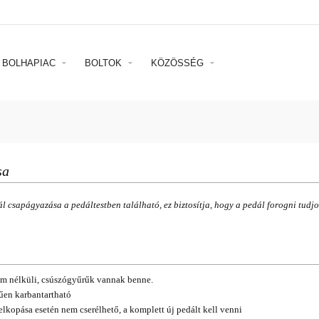
BOLHAPIAC
BOLTOK
KÖZÖSSÉG
sa
 csapágyazása a pedáltestben található, ez biztosítja, hogy a pedál forogni tudj
m nélküli, csúszógyűrűk vannak benne.
űen karbantartható
elkopása esetén nem cserélhető, a komplett új pedált kell venni