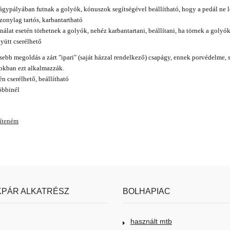
gypályában futnak a golyók, kónuszok segítségével beállítható, hogy a pedál ne ló
zonylag tartós, karbantartható
álat esetén törhetnek a golyók, nehéz karbantartani, beállítani, ha törnek a golyók
yütt cserélhető
sebb megoldás a zárt "ipari" (saját házzal rendelkező) csapágy, ennek porvédelme, s
lokban ezt alkalmazzák.
n cserélhető, beállítható
öbbinél
víteném
PÁR ALKATRÉSZ
BOLHAPIAC
használt mtb