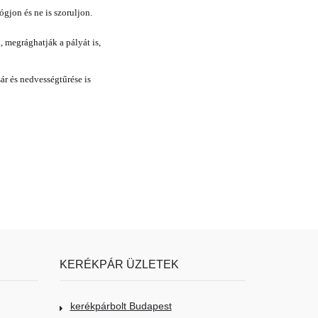
gjon és ne is szoruljon.
, megrághatják a pályát is,
ár és nedvességtűrése is
KERÉKPÁR ÜZLETEK
kerékpárbolt Budapest