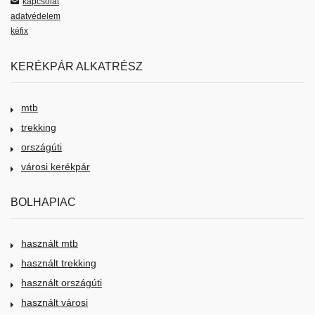
kapcsolat
adatvédelem
kéfix
KERÉKPÁR ALKATRÉSZ
mtb
trekking
országúti
városi kerékpár
BOLHAPIAC
használt mtb
használt trekking
használt országúti
használt városi