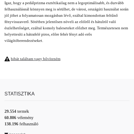
Igaz, hogy a pedálprizma esztétikailag nem a legoptimálisabb, és durvább
felhasználásnál könnyen meg is sérülhet, de városi, országúti használat során
jól jöhet a folyamatosan mozgásban lévő, ezáltal kimondottan feltűnő
fényvisszaverő. Sötétben jelentősen növeli az elölről és hátulról való
észlelhetőséget, ezáltal komoly baleseteket előzhet meg. Természetesen nem
helyettesíti a hátrafelé piros, előre fehér fényt adó erős
világítóberendezéseket.
hibát találtam vagy bővíteném
STATISZTIKA
29.554
termék
60.806
vélemény
138.196
felhasználó