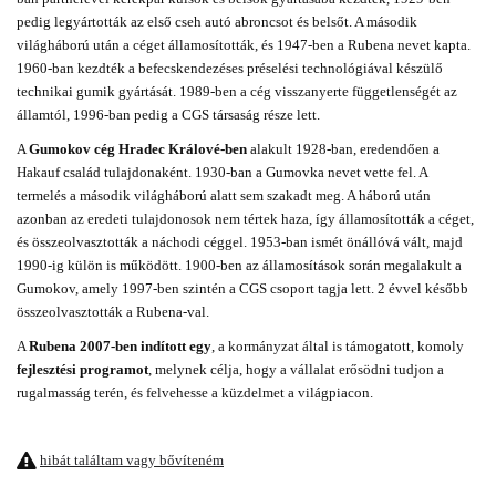
pedig legyártották az első cseh autó abroncsot és belsőt. A második
világháború után a céget államosították, és 1947-ben a Rubena nevet kapta.
1960-ban kezdték a befecskendezéses préselési technológiával készülő
technikai gumik gyártását. 1989-ben a cég visszanyerte függetlenségét az
államtól, 1996-ban pedig a CGS társaság része lett.
A
Gumokov cég Hradec Králové-ben
alakult 1928-ban, eredendően a
Hakauf család tulajdonaként. 1930-ban a Gumovka nevet vette fel. A
termelés a második világháború alatt sem szakadt meg. A háború után
azonban az eredeti tulajdonosok nem tértek haza, így államosították a céget,
és összeolvasztották a náchodi céggel. 1953-ban ismét önállóvá vált, majd
1990-ig külön is működött. 1900-ben az államosítások során megalakult a
Gumokov, amely 1997-ben szintén a CGS csoport tagja lett. 2 évvel később
összeolvasztották a Rubena-val.
A
Rubena 2007-ben indított egy
, a kormányzat által is támogatott, komoly
fejlesztési programot
, melynek célja, hogy a vállalat erősödni tudjon a
rugalmasság terén, és felvehesse a küzdelmet a világpiacon.
hibát találtam vagy bővíteném