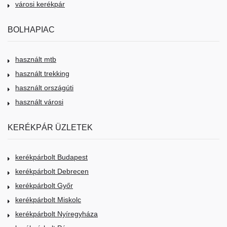
városi kerékpár
BOLHAPIAC
használt mtb
használt trekking
használt országúti
használt városi
KERÉKPÁR ÜZLETEK
kerékpárbolt Budapest
kerékpárbolt Debrecen
kerékpárbolt Győr
kerékpárbolt Miskolc
kerékpárbolt Nyíregyháza