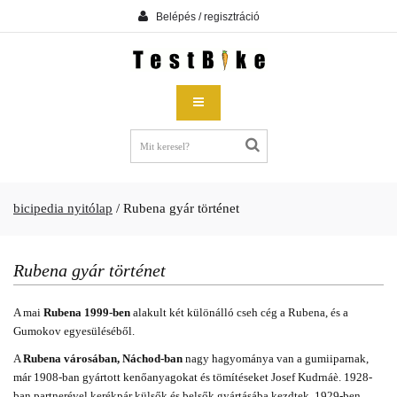
Belépés / regisztráció
bicipedia nyitólap
/
Rubena gyár történet
Rubena gyár történet
A mai
Rubena 1999-ben
alakult két különálló cseh cég a Rubena, és a
Gumokov egyesüléséből.
A
Rubena városában, Náchod-ban
nagy hagyománya van a gumiiparnak,
már 1908-ban gyártott kenőanyagokat és tömítéseket Josef Kudrnáè. 1928-
ban partnerével kerékpár külsők és belsők gyártásába kezdtek, 1929-ben