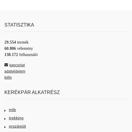
STATISZTIKA
29.554
termék
60.806
vélemény
138.172
felhasználó
kapcsolat
adatvédelem
kéfix
KERÉKPÁR ALKATRÉSZ
mtb
trekking
országúti