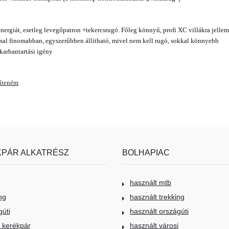
energiát, esetleg levegőpatron +tekercsrugó. Főleg könnyű, profi XC villákra jellem
al finomabban, egyszerűbben állítható, mivel nem kell rugó, sokkal könnyebb
karbantartási igény
víteném
PÁR ALKATRÉSZ
BOLHAPIAC
használt mtb
ng
használt trekking
gúti
használt országúti
i kerékpár
használt városi