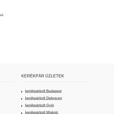
ző.
KERÉKPÁR ÜZLETEK
kerékpárbolt Budapest
kerékpárbolt Debrecen
kerékpárbolt Győr
kerékpárbolt Miskolc