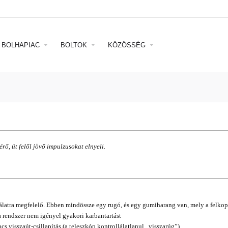
BOLHAPIAC
BOLTOK
KÖZÖSSÉG
rő, út felől jövő impulzusokat elnyeli.
álatra megfelelő. Ebben mindössze egy rugó, és egy gumiharang van, mely a felkop
a rendszer nem igényel gyakori karbantartást
cs visszaút-csillapítás (a teleszkóp kontrollálatlanul „visszarúg”)