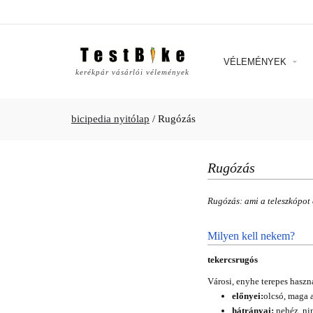
VÉLEMÉNYEK
kerékpár vásárlói vélemények
bicipedia nyitólap
/
Rugózás
Rugózás
Rugózás: ami a teleszkópot é
Milyen kell nekem?
tekercsrugós
Városi, enyhe terepes haszn
előnyei:
olcsó, maga 
hátrányai:
nehéz, nin