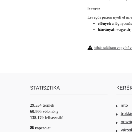
levegős
Levegős patron nyeli el az 
előnyei:
a légnyomáss
hátrányai:
magas ár, 
hibát találtam vagy bő
STATISZTIKA
KERÉK
mtb
29.554
termék
60.806
vélemény
trekki
138.170
felhasználó
orszá
kapcsolat
város