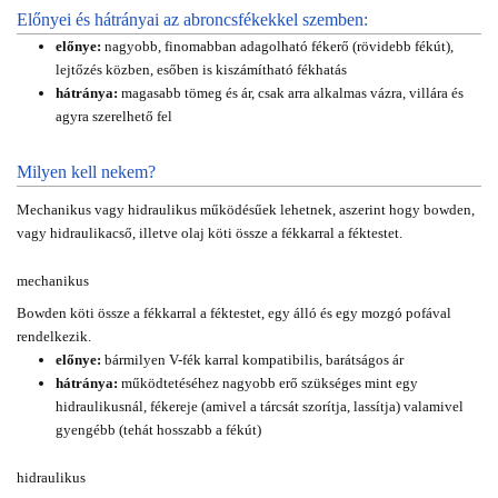
Előnyei és hátrányai az abroncsfékekkel szemben:
előnye:
nagyobb, finomabban adagolható fékerő (rövidebb fékút),
lejtőzés közben, esőben is kiszámítható fékhatás
hátránya:
magasabb tömeg és ár, csak arra alkalmas vázra, villára és
agyra szerelhető fel
Milyen kell nekem?
Mechanikus vagy hidraulikus működésűek lehetnek, aszerint hogy bowden,
vagy hidraulikacső, illetve olaj köti össze a fékkarral a féktestet.
mechanikus
Bowden köti össze a fékkarral a féktestet, egy álló és egy mozgó pofával
rendelkezik.
előnye:
bármilyen V-fék karral kompatibilis, barátságos ár
hátránya:
működtetéséhez nagyobb erő szükséges mint egy
hidraulikusnál, fékereje (amivel a tárcsát szorítja, lassítja) valamivel
gyengébb (tehát hosszabb a fékút)
hidraulikus