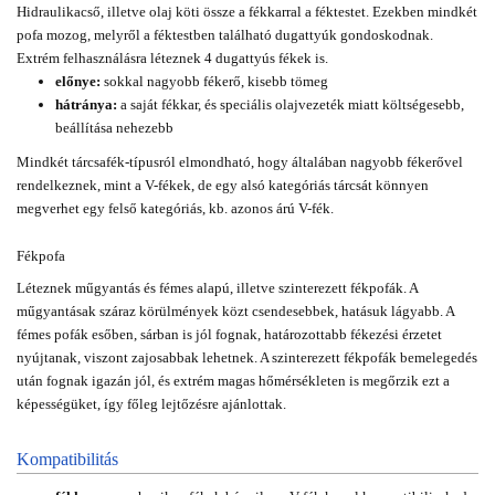
Hidraulikacső, illetve olaj köti össze a fékkarral a féktestet. Ezekben mindkét
pofa mozog, melyről a féktestben található dugattyúk gondoskodnak.
Extrém felhasználásra léteznek 4 dugattyús fékek is.
előnye:
sokkal nagyobb fékerő, kisebb tömeg
hátránya:
a saját fékkar, és speciális olajvezeték miatt költségesebb,
beállítása nehezebb
Mindkét tárcsafék-típusról elmondható, hogy általában nagyobb fékerővel
rendelkeznek, mint a V-fékek, de egy alsó kategóriás tárcsát könnyen
megverhet egy felső kategóriás, kb. azonos árú V-fék.
Fékpofa
Léteznek műgyantás és fémes alapú, illetve szinterezett fékpofák. A
műgyantásak száraz körülmények közt csendesebbek, hatásuk lágyabb. A
fémes pofák esőben, sárban is jól fognak, határozottabb fékezési érzetet
nyújtanak, viszont zajosabbak lehetnek. A szinterezett fékpofák bemelegedés
után fognak igazán jól, és extrém magas hőmérsékleten is megőrzik ezt a
képességüket, így főleg lejtőzésre ajánlottak.
Kompatibilitás