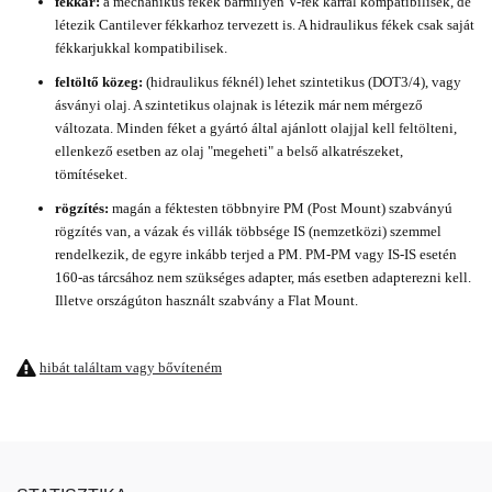
fékkar:
a mechanikus fékek bármilyen V-fék karral kompatibilisek, de
létezik Cantilever fékkarhoz tervezett is. A hidraulikus fékek csak saját
fékkarjukkal kompatibilisek.
feltöltő közeg:
(hidraulikus féknél) lehet szintetikus (DOT3/4), vagy
ásványi olaj. A szintetikus olajnak is létezik már nem mérgező
változata. Minden féket a gyártó által ajánlott olajjal kell feltölteni,
ellenkező esetben az olaj "megeheti" a belső alkatrészeket,
tömítéseket.
rögzítés:
magán a féktesten többnyire PM (Post Mount) szabványú
rögzítés van, a vázak és villák többsége IS (nemzetközi) szemmel
rendelkezik, de egyre inkább terjed a PM. PM-PM vagy IS-IS esetén
160-as tárcsához nem szükséges adapter, más esetben adapterezni kell.
Illetve országúton használt szabvány a Flat Mount.
hibát találtam vagy bővíteném