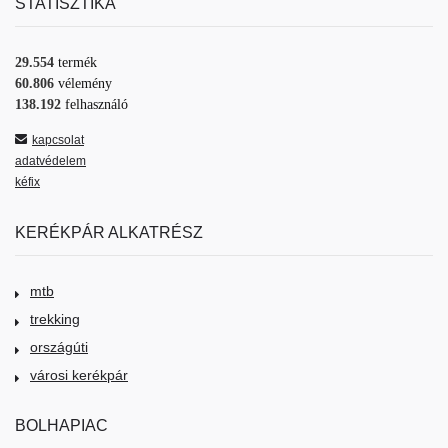
STATISZTIKA
29.554
termék
60.806
vélemény
138.192
felhasználó
kapcsolat
adatvédelem
kéfix
KERÉKPÁR ALKATRÉSZ
mtb
trekking
országúti
városi kerékpár
BOLHAPIAC