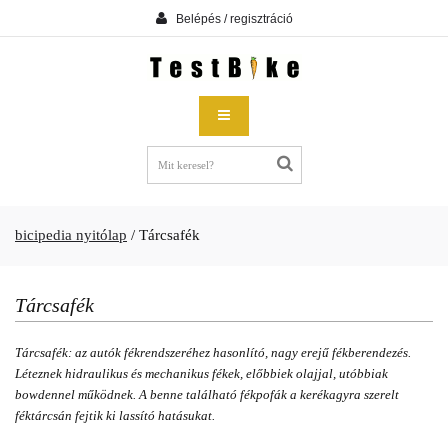
Belépés / regisztráció
bicipedia nyitólap
/
Tárcsafék
Tárcsafék
Tárcsafék: az autók fékrendszeréhez hasonlító, nagy erejű fékberendezés.
Léteznek hidraulikus és mechanikus fékek, előbbiek olajjal, utóbbiak
bowdennel működnek. A benne található fékpofák a kerékagyra szerelt
féktárcsán fejtik ki lassító hatásukat.