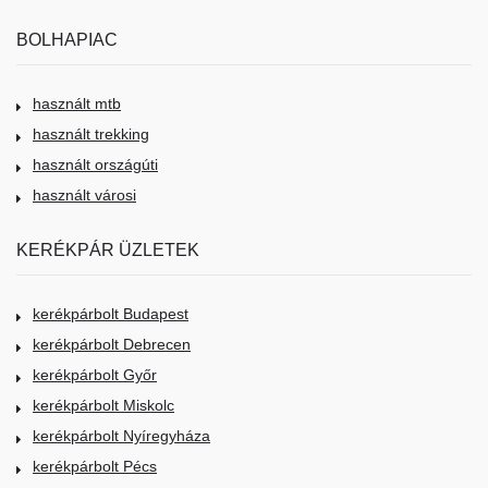
BOLHAPIAC
használt mtb
használt trekking
használt országúti
használt városi
KERÉKPÁR ÜZLETEK
kerékpárbolt Budapest
kerékpárbolt Debrecen
kerékpárbolt Győr
kerékpárbolt Miskolc
kerékpárbolt Nyíregyháza
kerékpárbolt Pécs