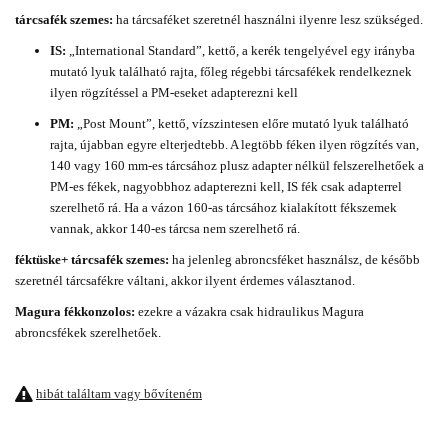
tárcsafék szemes:
ha tárcsaféket szeretnél használni ilyenre lesz szükséged.
IS:
„International Standard”, kettő, a kerék tengelyével egy irányba
mutató lyuk található rajta, főleg régebbi tárcsafékek rendelkeznek
ilyen rögzítéssel a PM-eseket adapterezni kell
PM:
„Post Mount”, kettő, vízszintesen előre mutató lyuk található
rajta, újabban egyre elterjedtebb. A legtöbb féken ilyen rögzítés van,
140 vagy 160 mm-es tárcsához plusz adapter nélkül felszerelhetőek a
PM-es fékek, nagyobbhoz adapterezni kell, IS fék csak adapterrel
szerelhető rá. Ha a vázon 160-as tárcsához kialakított fékszemek
vannak, akkor 140-es tárcsa nem szerelhető rá.
féktüske+ tárcsafék szemes:
ha jelenleg abroncsféket használsz, de később
szeretnél tárcsafékre váltani, akkor ilyent érdemes választanod.
Magura fékkonzolos:
ezekre a vázakra csak hidraulikus Magura
abroncsfékek szerelhetőek.
hibát találtam vagy bővíteném