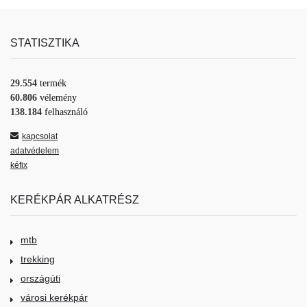
STATISZTIKA
29.554
termék
60.806
vélemény
138.184
felhasználó
kapcsolat
adatvédelem
kéfix
KERÉKPÁR ALKATRÉSZ
mtb
trekking
országúti
városi kerékpár