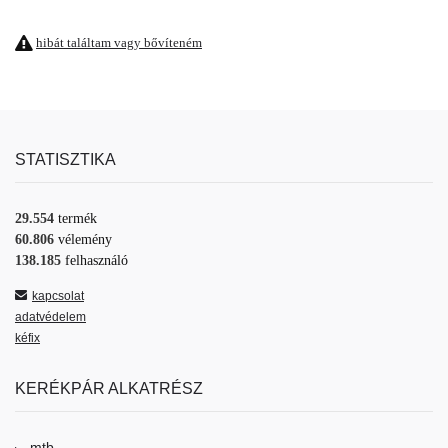
hibát találtam vagy bővíteném
STATISZTIKA
29.554
termék
60.806
vélemény
138.185
felhasználó
kapcsolat
adatvédelem
kéfix
KERÉKPÁR ALKATRÉSZ
mtb