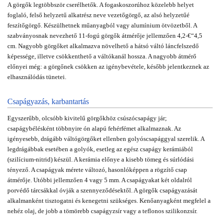
A görgők legtöbbször cserélhetők. A fogaskoszorúhoz közelebb helyet
foglaló, felső helyzetű alkatrész neve vezetőgörgő, az alsó helyzetűé
feszítőgörgő. Készülhetnek műanyagból vagy alumínium ötvözetből. A
szabványosnak nevezhető 11-fogú görgők átmérője jellemzően 4,2-€“4,5
cm. Nagyobb görgőket alkalmazva növelhető a hátsó váltó láncfelszedő
képessége, illetve csökkenthető a váltókanál hossza. A nagyobb átmérő
előnyei még: a görgőnek csökken az igénybevétele, később jelentkeznek az
elhasználódás tünetei.
Csapágyazás, karbantartás
Egyszerűbb, olcsóbb kivitelű görgőkhöz csúszócsapágy jár;
csapágybélésként többnyire ón alapú fehérfémet alkalmaznak. Az
igényesebb, drágább váltógörgőket ellenben golyóscsapággyal szerelik. A
legdrágábbak esetében a golyók, esetleg az egész csapágy kerámiából
(szilícium-nitrid) készül. A kerámia előnye a kisebb tömeg és súrlódási
tényező. A csapágyak mérete változó, hasonlóképpen a rögzítő csap
átmérője. Utóbbi jellemzően 4 vagy 5 mm. A csapágyakat két oldalról
porvédő tárcsákkal óvják a szennyeződésektől. A görgők csapágyazását
alkalmanként tisztogatni és kenegetni szükséges. Kenőanyagként megfelel a
nehéz olaj, de jobb a tömörebb csapágyzsír vagy a teflonos szilikonzsír.