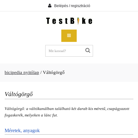
Belépés / regisztráció
bicipedia nyitólap
/
Váltógörgő
Váltógörgő
Váltógörgő: a váltókanálban található két darab kis méretű, csapágyazott
fogaskerék, melyeken a lánc fut.
Méretek, anyagok