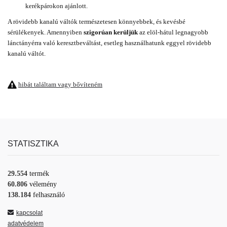
kerékpárokon ajánlott.
A rövidebb kanalú váltók természetesen könnyebbek, és kevésbé
sérülékenyek. Amennyiben
szigorúan kerüljük
az elöl-hátul legnagyobb
lánctányérra való keresztbeváltást, esetleg használhatunk eggyel rövidebb
kanalú váltót.
hibát találtam vagy bővíteném
STATISZTIKA
29.554
termék
60.806
vélemény
138.184
felhasználó
kapcsolat
adatvédelem