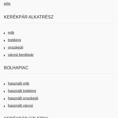
kéfix
KERÉKPÁR ALKATRÉSZ
mtb
trekking
országúti
városi kerékpár
BOLHAPIAC
használt mtb
használt trekking
használt országúti
használt városi