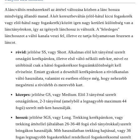
A láncváltós rendszereknél az áttétel változása közben a lánc hossza
mindvégig állandó marad. A két keresztbeváltás (elöl-hátul kicsi fogaskerék
vagy elöl-hátul nagy fogaskerék) között igen nagy kerületi különbség van a
lánctányérokon, így az igényelt lánchossz is változik. A "felesleges"
lánchosszot a váltó kanala veszi fel, illetve ez tartja folyamatosan feszesen a
láncot.
rövid:
jelölése SS, vagy Short. Alkalmas elöl két tányérral szerelt
országúti kerékpárokra, illetve első váltó nélküli mtb-kre, mivel ez
utóbbinál csak a hátsó fogaskeréksor fogszámkülönbségét kell
elviselnie. Emiatt gyakori a downhill kerékpárokon a rövidkanalas
váltó használata, valamint ez esetben előnye még, hogy nehezebb
megsérteni a rövidebb és merevebb kart.
közepes:
jelölése GS, vagy Medium. Elöl 3 tányérral szerelt
országútikon, 2-3 tányérral (amelyből a legnagyobb maximum 44
fogú) szerelt mtb-ken használják.
hosszú:
jelölése SGS, vagy Long. Trekking kerékpárokon, vagy
trekking áttétellel (általában 26-36-48 fogú első tányérokkal) szerelt
bringákon használják. Mtb használatban trekking hajtással, vagy 36
fogas legnagyobb fogaskerékkel rendelkező fogaskeréksorral szerelt