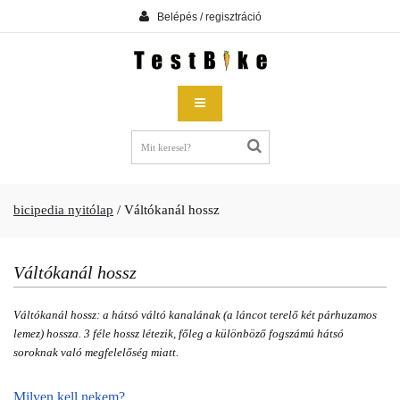
Belépés / regisztráció
bicipedia nyitólap
/
Váltókanál hossz
Váltókanál hossz
Váltókanál hossz: a hátsó váltó kanalának (a láncot terelő két párhuzamos
lemez) hossza. 3 féle hossz létezik, főleg a különböző fogszámú hátsó
soroknak való megfelelőség miatt.
Milyen kell nekem?