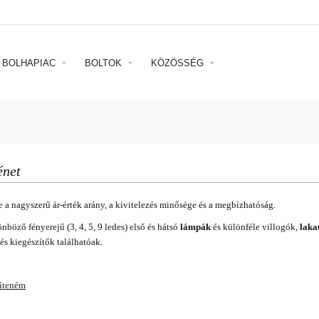
BOLHAPIAC
BOLTOK
KÖZÖSSÉG
énet
 a nagyszerű ár-érték arány, a kivitelezés minősége és a megbízhatóság.
böző fényerejű (3, 4, 5, 9 ledes) első és hátsó
lámpák
és különféle villogók,
laka
és kiegészítők találhatóak.
víteném