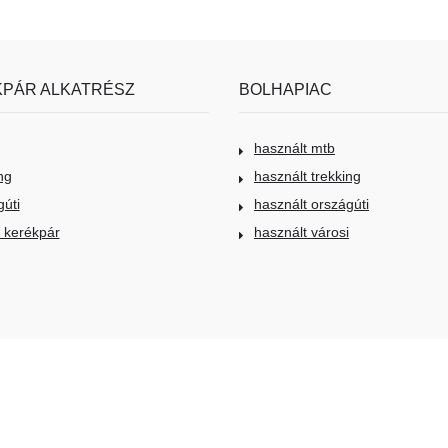
PÁR ALKATRÉSZ
BOLHAPIAC
használt mtb
ng
használt trekking
gúti
használt országúti
i kerékpár
használt városi