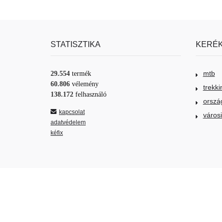
STATISZTIKA
KERÉK
mtb
29.554
termék
60.806
vélemény
trekki
138.172
felhasználó
orszá
kapcsolat
város
adatvédelem
kéfix