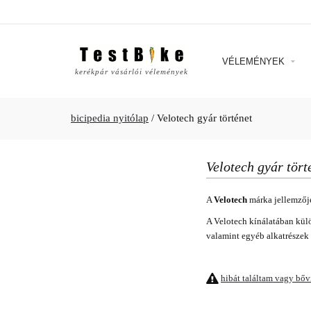
VÉLEMÉNYEK
kerékpár vásárlói vélemények
bicipedia nyitólap
/
Velotech gyár történet
Velotech gyár tört
A
Velotech
márka jellemzője
A Velotech kínálatában külön
valamint egyéb alkatrészek 
hibát találtam vagy bő