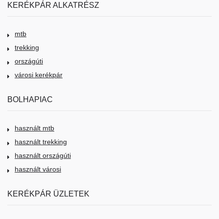
KERÉKPÁR ALKATRÉSZ
mtb
trekking
országúti
városi kerékpár
BOLHAPIAC
használt mtb
használt trekking
használt országúti
használt városi
KERÉKPÁR ÜZLETEK