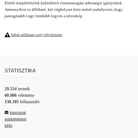
Eltérő terepfeltételek különböző visszamozgási sebességet igényelnek.
Amennyiben ez állítható, két véghelyzet közt tudod szabályozni, hogy
pattogósabb vagy lomhább legyen a teleszkóp.
hibát találtam vagy bővíteném
STATISZTIKA
29.554
termék
60.806
vélemény
138.185
felhasználó
kapcsolat
adatvédelem
kéfix