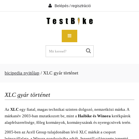
Belépés / regisztráció
bicipedia nyitólap
/
XLC gyár történet
XLC gyár történet
Az
XLC
egy fiatal, magas technikai szinten dolgozó, nemzetközi márka. A
márkanév 2003-ban mutatkozott be, mint a
Haibike és Winora
kerékpárok
alapfelszereltsége, főleg kormányok, kormányszárak és nyeregcsövek terén.
2005-ben az Acell Group tulajdonában lévő XLC márkát a csoport
leányvállalata, a Winora gondozásába adták. Innentől világszerte ismertté