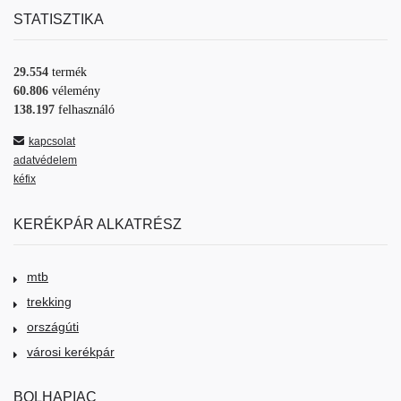
STATISZTIKA
29.554
termék
60.806
vélemény
138.197
felhasználó
kapcsolat
adatvédelem
kéfix
KERÉKPÁR ALKATRÉSZ
mtb
trekking
országúti
városi kerékpár
BOLHAPIAC