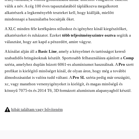
válik a név. A cég 100 éves tapasztalatából táplálkozva megalkotott
alkatrészek a legkeményebb teszteket kell, hogy kiállják, mielőtt
mindennapi a használatba bocsátják őket.
A XLC minden féle kerékpáros stílushoz és igényhez kínál kiegészítőket,
alkatrészeket és ruházatot. Ezeket
több teljesítményszintre osztva
segítik a
választást, hogy azt kapd a pénzedért, amire vágysz.
A kínálat alján áll a
Basic Line
, amely a kényelmet és tartósságot kereső
szabadidős bringásoknak készült. Sportosabb felhasználásra ajánlott a
Comp
széria, amelyhez duplán húzott 6061-es alumíniumot használnak. A
Pro
szett
profikat is kielégítő minőséget kínál, de olyan áron, hogy még a további
álmodozásaidat is valóra tudd váltani. A
Pro SL
széria pedig már országúti,
xc, vagy marathon versenyigényeket is kielégít, és magas minőségű és
könnyű 7075-ös és 2014 T6, 3D formázott alumínium alapanyagból készül.
hibát találtam vagy bővíteném