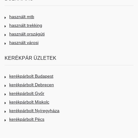
használt mtb
használt trekking
használt országúti
használt városi
KERÉKPÁR ÜZLETEK
kerékpárbolt Budapest
kerékpárbolt Debrecen
kerékpárbolt Győr
kerékpárbolt Miskolc
kerékpárbolt Nyíregyháza
kerékpárbolt Pécs